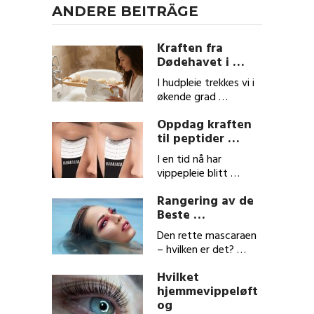
ANDERE BEITRÄGE
Kraften fra
Dødehavet i …
I hudpleie trekkes vi i
økende grad …
Oppdag kraften
til peptider …
I en tid nå har
vippepleie blitt …
Rangering av de
Beste …
Den rette mascaraen
– hvilken er det? …
Hvilket
hjemmevippeløft
og