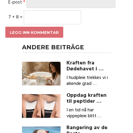
E-post
*
7 + 8 =
ANDERE BEITRÄGE
Kraften fra
Dødehavet i …
I hudpleie trekkes vi i
økende grad …
Oppdag kraften
til peptider …
I en tid nå har
vippepleie blitt …
Rangering av de