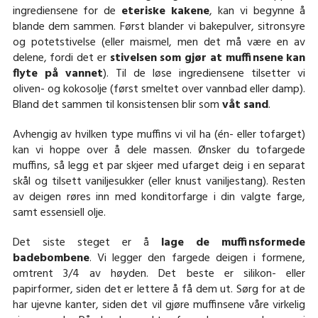
ingrediensene for de
eteriske kakene
, kan vi begynne å
blande dem sammen. Først blander vi bakepulver, sitronsyre
og potetstivelse (eller maismel, men det må være en av
delene, fordi det er
stivelsen som gjør at muffinsene kan
flyte på vannet
). Til de løse ingrediensene tilsetter vi
oliven- og kokosolje (først smeltet over vannbad eller damp).
Bland det sammen til konsistensen blir som
våt sand
.
Avhengig av hvilken type muffins vi vil ha (én- eller tofarget)
kan vi hoppe over å dele massen. Ønsker du tofargede
muffins, så legg et par skjeer med ufarget deig i en separat
skål og tilsett vaniljesukker (eller knust vaniljestang). Resten
av deigen røres inn med konditorfarge i din valgte farge,
samt essensiell olje.
Det siste steget er å
lage de muffinsformede
badebombene
. Vi legger den fargede deigen i formene,
omtrent 3/4 av høyden. Det beste er silikon- eller
papirformer, siden det er lettere å få dem ut. Sørg for at de
har ujevne kanter, siden det vil gjøre muffinsene våre virkelig