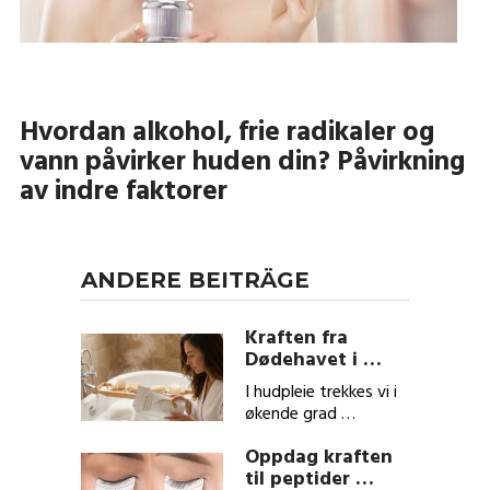
Hvordan alkohol, frie radikaler og
vann påvirker huden din? Påvirkning
av indre faktorer
ANDERE BEITRÄGE
Kraften fra
Dødehavet i …
I hudpleie trekkes vi i
økende grad …
Oppdag kraften
til peptider …