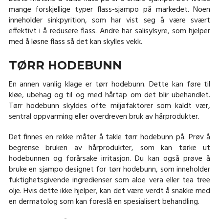
mange forskjellige typer flass-sjampo på markedet. Noen
inneholder sinkpyrition, som har vist seg å være svært
effektivt i å redusere flass. Andre har salisylsyre, som hjelper
med å løsne flass så det kan skylles vekk.
TØRR HODEBUNN
En annen vanlig klage er tørr hodebunn. Dette kan føre til
kløe, ubehag og til og med hårtap om det blir ubehandlet.
Tørr hodebunn skyldes ofte miljøfaktorer som kaldt vær,
sentral oppvarming eller overdreven bruk av hårprodukter.
Det finnes en rekke måter å takle tørr hodebunn på. Prøv å
begrense bruken av hårprodukter, som kan tørke ut
hodebunnen og forårsake irritasjon. Du kan også prøve å
bruke en sjampo designet for tørr hodebunn, som inneholder
fuktighetsgivende ingredienser som aloe vera eller tea tree
olje. Hvis dette ikke hjelper, kan det være verdt å snakke med
en dermatolog som kan foreslå en spesialisert behandling.