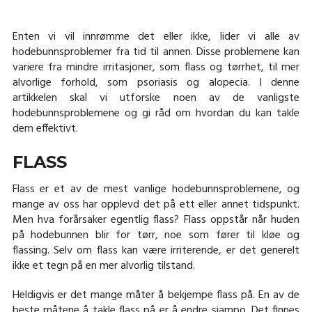
Enten vi vil innrømme det eller ikke, lider vi alle av
hodebunnsproblemer fra tid til annen. Disse problemene kan
variere fra mindre irritasjoner, som flass og tørrhet, til mer
alvorlige forhold, som psoriasis og alopecia. I denne
artikkelen skal vi utforske noen av de vanligste
hodebunnsproblemene og gi råd om hvordan du kan takle
dem effektivt.
FLASS
Flass er et av de mest vanlige hodebunnsproblemene, og
mange av oss har opplevd det på ett eller annet tidspunkt.
Men hva forårsaker egentlig flass? Flass oppstår når huden
på hodebunnen blir for tørr, noe som fører til kløe og
flassing. Selv om flass kan være irriterende, er det generelt
ikke et tegn på en mer alvorlig tilstand.
Heldigvis er det mange måter å bekjempe flass på. En av de
beste måtene å takle flass på er å endre sjampo. Det finnes