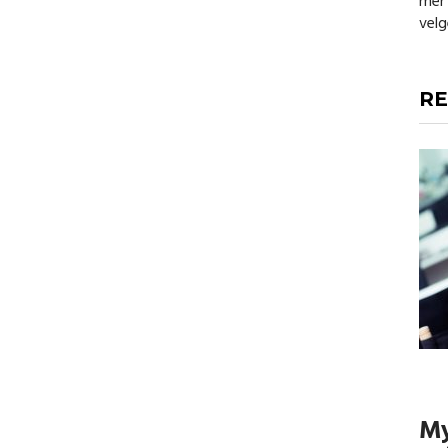
mer 
velg
RE
My