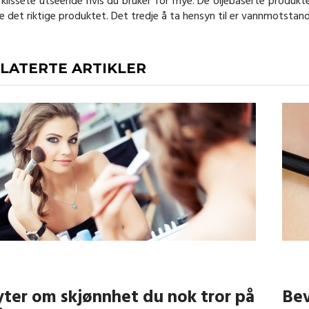
klissete utseende hvis du bruker for mye. De oljebaserte produkte
e det riktige produktet. Det tredje å ta hensyn til er vannmotstand
LATERTE ARTIKLER
ter om skjønnhet du nok tror på
Bev