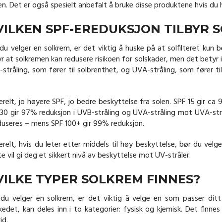
n. Det er også spesielt anbefalt å bruke disse produktene hvis du ha
VILKEN SPF-EREDUKSJON TILBYR 
du velger en solkrem, er det viktig å huske på at solfilteret kun
r at solkremen kan redusere risikoen for solskader, men det betyr i
stråling, som fører til solbrenthet, og UVA-stråling, som fører ti
relt, jo høyere SPF, jo bedre beskyttelse fra solen. SPF 15 gir c
30 gir 97% reduksjon i UVB-stråling og UVA-stråling mot UVA-str
useres – mens SPF 100+ gir 99% reduksjon.
relt, hvis du leter etter middels til høy beskyttelse, bør du vel
e vil gi deg et sikkert nivå av beskyttelse mot UV-stråler.
VILKE TYPER SOLKREM FINNES?
du velger en solkrem, er det viktig å velge en som passer ditt
edet, kan deles inn i to kategorier: fysisk og kjemisk. Det finn
id.