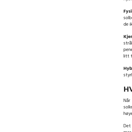
Fys
solb
de i
Kje
str
pene
litt 
Hyb
styr
H
Når 
solk
høye
Det 