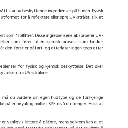
ått slør av beskyttende ingredienser på huden. Fysisk
tformet for å reflektere eller spre UV-stråler, slik at
ent som “solfiltre”. Disse ingrediensene absorberer UV-
elser som fører til en kjemisk prosess som hindrer
 når den først er påført, og etterlater ingen tegn etter
dienser for fysisk og kjemisk beskyttelse. Det øker
yttelsen fra UV-strålene.
rst må du vurdere din egen hudtype og de forskjellige
e på er nøyaktig hvilket SPF-nivå du trenger. Husk at
r er vanligvis lettere å påføre, mens solkrem kan gi et