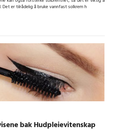
ne kan også forsterke solbrenthet, så det er viktig å
. Det er tilrådelig å bruke vannfast solkrem h
isene bak Hudpleievitenskap