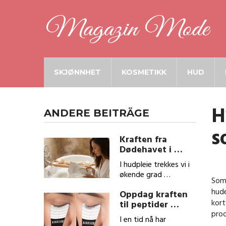
SKJØNNHET
KOSMETIKK
HUD
H
ANDERE BEITRÄGE
s
Kraften fra
Dødehavet i …
I hudpleie trekkes vi i
økende grad …
Som 
hude
Oppdag kraften
kort
til peptider …
prod
I en tid nå har