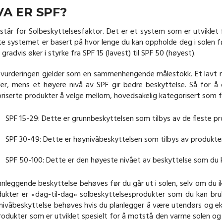
VA ER SPF?
står for Solbeskyttelsesfaktor. Det er et system som er utviklet 
e systemet er basert på hvor lenge du kan oppholde deg i solen f
gradvis øker i styrke fra SPF 15 (lavest) til SPF 50 (høyest).
vurderingen gjelder som en sammenhengende målestokk. Et lavt niv
ler, mens et høyere nivå av SPF gir bedre beskyttelse. Så for å
riserte produkter å velge mellom, hovedsakelig kategorisert som f
SPF 15-29: Dette er grunnbeskyttelsen som tilbys av de fleste p
SPF 30-49: Dette er høynivåbeskyttelsen som tilbys av produkter
SPF 50-100: Dette er den høyeste nivået av beskyttelse som du k
nleggende beskyttelse behøves før du går ut i solen, selv om du ikk
ukter er «dag-til-dag» solbeskyttelsesprodukter som du kan bruk
ivåbeskyttelse behøves hvis du planlegger å være utendørs og eks
rodukter som er utviklet spesielt for å motstå den varme solen og