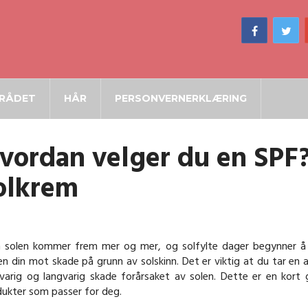
RÅDET
HÅR
PERSONVERNERKLÆRING
vordan velger du en SPF? 
olkrem
solen kommer frem mer og mer, og solfylte dager begynner å flo
n din mot skade på grunn av solskinn. Det er viktig at du tar en ak
varig og langvarig skade forårsaket av solen. Dette er en kort 
ukter som passer for deg.