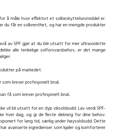
for å måle hvor effektivt et solbeskyttelsesmiddel er.
ør du får en solbrenthet, og har en mengde produkter
å av SPF gjør at du blir utsatt for mer ultraviolette
 dekke alle tenkelige solforsvarsbehov, er det mange
ølger:
rodukter på markedet.
 som krever profesjonelt bruk.
an få som krever profesjonelt bruk.
e vil bli utsatt for en dyp viksolskudd. Lav verdi SPF-
e hver dag, og gi de fleste dekning for dine behov.
ponert for lang tid, særlig under høysolskudd. Dette
 har avanserte ingredienser som kjøler og komforterer