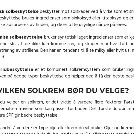
isk solbeskyttelse
beskytter mot solskader ved å virke som et sm
eskyttelse bruker ingredienser som sinkoksyd eller titaoksyd og er u
kke absorberes av huden, og de er ofte usynlige når de påføres.
misk solbeskyttelse
bruker syntetisk laget ingredienser som er kj
ålene slik at de ikke kan komme inn, og skaper reactive forbind
trering av strålene. Den har en tendens til å se milky eller hvit ut,
tid.
ridbeskyttelse
er et kombinert solkremsystem som bruker ingre
ken på begge typer beskyttelse og hjelper deg å få den beste besk
VILKEN SOLKREM BØR DU VELGE?
du velger en solkrem, er det viktig å vurdere flere faktorer. Fø
remalternativene som kan passer for huden. Det første du bør tenk
re SPF gir bedre beskyttelse.
andre å vurdere er type olje eller krem du vil bruke. Oljer og kreme