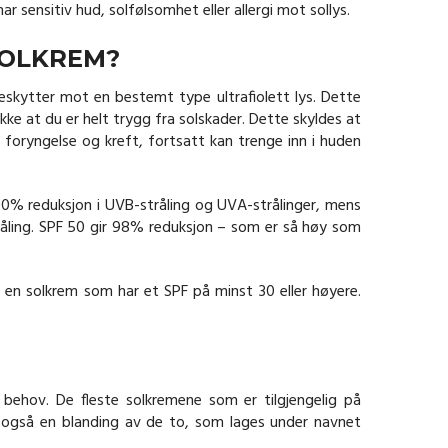
r sensitiv hud, solfølsomhet eller allergi mot sollys.
SOLKREM?
 beskytter mot en bestemt type ultrafiolett lys. Dette
kke at du er helt trygg fra solskader. Dette skyldes at
l foryngelse og kreft, fortsatt kan trenge inn i huden
a 90% reduksjon i UVB-stråling og UVA-strålinger, mens
åling. SPF 50 gir 98% reduksjon – som er så høy som
ge en solkrem som har et SPF på minst 30 eller høyere.
 behov. De fleste solkremene som er tilgjengelig på
es også en blanding av de to, som lages under navnet