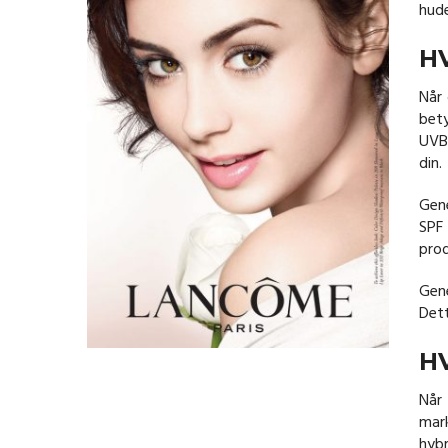
hude
H
Når 
bety
UVB-
din.
Gene
SPF 
prod
Gene
Dett
H
Når 
mark
hybr