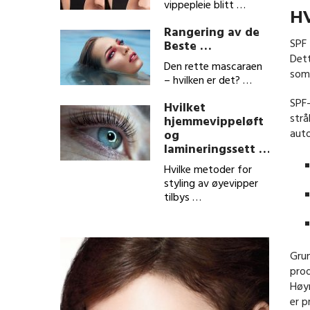
vippepleie blitt …
H
Rangering av de
SPF 
Beste …
Dett
Den rette mascaraen
som 
– hvilken er det? …
SPF-
Hvilket
strå
hjemmevippeløft
auto
og
lamineringssett …
Hvilke metoder for
styling av øyevipper
tilbys …
Grun
prod
Høyn
er p