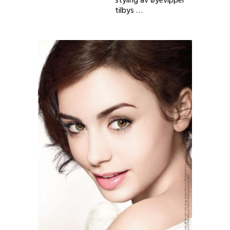
styling av øyevipper
tilbys …