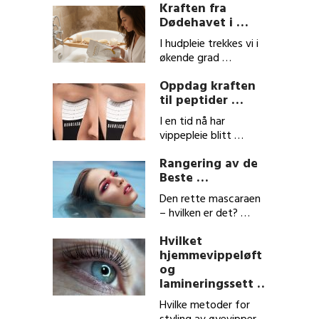
Kraften fra
Dødehavet i …
I hudpleie trekkes vi i
økende grad …
Oppdag kraften
til peptider …
I en tid nå har
vippepleie blitt …
Rangering av de
Beste …
Den rette mascaraen
– hvilken er det? …
Hvilket
hjemmevippeløft
og
lamineringssett …
Hvilke metoder for