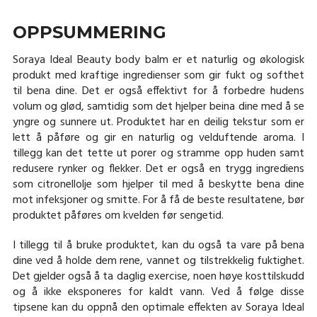
OPPSUMMERING
Soraya Ideal Beauty body balm er et naturlig og økologisk
produkt med kraftige ingredienser som gir fukt og softhet
til bena dine. Det er også effektivt for å forbedre hudens
volum og glød, samtidig som det hjelper beina dine med å se
yngre og sunnere ut. Produktet har en deilig tekstur som er
lett å påføre og gir en naturlig og velduftende aroma. I
tillegg kan det tette ut porer og stramme opp huden samt
redusere rynker og flekker. Det er også en trygg ingrediens
som citronellolje som hjelper til med å beskytte bena dine
mot infeksjoner og smitte. For å få de beste resultatene, bør
produktet påføres om kvelden før sengetid.
I tillegg til å bruke produktet, kan du også ta vare på bena
dine ved å holde dem rene, vannet og tilstrekkelig fuktighet.
Det gjelder også å ta daglig exercise, noen høye kosttilskudd
og å ikke eksponeres for kaldt vann. Ved å følge disse
tipsene kan du oppnå den optimale effekten av Soraya Ideal