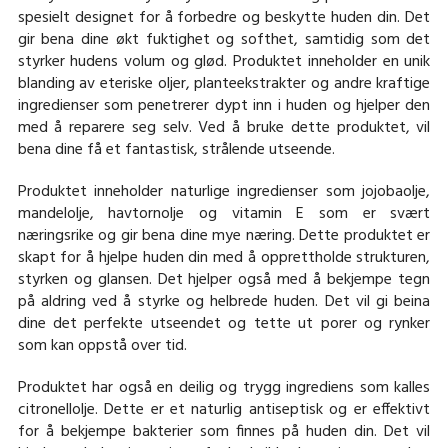
spesielt designet for å forbedre og beskytte huden din. Det
gir bena dine økt fuktighet og softhet, samtidig som det
styrker hudens volum og glød. Produktet inneholder en unik
blanding av eteriske oljer, planteekstrakter og andre kraftige
ingredienser som penetrerer dypt inn i huden og hjelper den
med å reparere seg selv. Ved å bruke dette produktet, vil
bena dine få et fantastisk, strålende utseende.
Produktet inneholder naturlige ingredienser som jojobaolje,
mandelolje, havtornolje og vitamin E som er svært
næringsrike og gir bena dine mye næring. Dette produktet er
skapt for å hjelpe huden din med å opprettholde strukturen,
styrken og glansen. Det hjelper også med å bekjempe tegn
på aldring ved å styrke og helbrede huden. Det vil gi beina
dine det perfekte utseendet og tette ut porer og rynker
som kan oppstå over tid.
Produktet har også en deilig og trygg ingrediens som kalles
citronellolje. Dette er et naturlig antiseptisk og er effektivt
for å bekjempe bakterier som finnes på huden din. Det vil