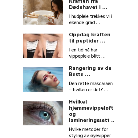
Kraften fra
Dødehavet i …
I hudpleie trekkes vi i
økende grad …
Oppdag kraften
til peptider …
I en tid nå har
vippepleie blitt …
Rangering av de
Beste …
Den rette mascaraen
– hvilken er det? …
Hvilket
hjemmevippeløft
og
lamineringssett …
Hvilke metoder for
styling av øyevipper