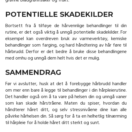
grønne bladgrønnsaker og frukt.
POTENTIELLE SKADEKILDER
Bortsett fra å tilføye de hårvennlige behandlinger til din
rutine, er det også viktig å unngå potentielle skadekilder. For
eksempel kan overdreven bruk av varmeverktøy, kemiske
behandlinger som farging, og hard håndtering av hår føre til
hårbrudd. Derfor er det bedre å bruke disse behandlingene
med omhu og unngå dem helt hvis det er mulig.
SAMMENDRAG
Før vi avslutter, husk at det å forebygge hårbrudd handler
om mer enn bare å legge til behandlinger i din hårpleierutine.
Det handler også om å ta vare på helsen din og unngå vaner
som kan skade hårstråene. Maten du spiser, hvordan du
håndterer håret ditt, og selv stressnivåene dine kan alle
påvirke hårhelsen din. Så sørg for å ta en helhetlig tilnærming
til hårpleie for å holde håret ditt sterkt og sunt.