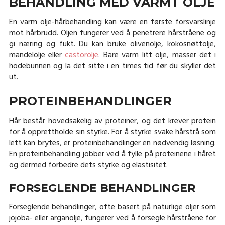
BEHANDLING MED VARMT OLJE
En varm olje-hårbehandling kan være en første forsvarslinje
mot hårbrudd. Oljen fungerer ved å penetrere hårstråene og
gi næring og fukt. Du kan bruke olivenolje, kokosnøttolje,
mandelolje eller
castorolje
. Bare varm litt olje, masser det i
hodebunnen og la det sitte i en times tid før du skyller det
ut.
PROTEINBEHANDLINGER
Hår består hovedsakelig av proteiner, og det krever protein
for å opprettholde sin styrke. For å styrke svake hårstrå som
lett kan brytes, er proteinbehandlinger en nødvendig løsning.
En proteinbehandling jobber ved å fylle på proteinene i håret
og dermed forbedre dets styrke og elastisitet.
FORSEGLENDE BEHANDLINGER
Forseglende behandlinger, ofte basert på naturlige oljer som
jojoba- eller arganolje, fungerer ved å forsegle hårstråene for